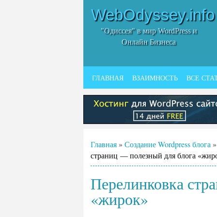
WebOdyssey.info
"Одиссея" в мир WordPress и
Онлайн Бизнеса
ГЛАВНАЯ
ВЗАИМНОСТЬ
ВСЕ СТА
Главная
»
Создание Wordpress блога
страниц — полезный для блога «жир
Перелинковка стра
«жирок»