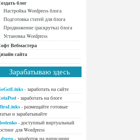
оздать блог
Настройка Wordpress блога
Подготовка статей для блога
Продвижение (раскрутка) блога
Установка Wordpress
офт Вебмастера
изайн сайта
Зарабатываю здесь
oGetLinks
- заработать на сайте
otaPost
- заработать на блоге
iraLinks
- размещайте готовые
татьи и зарабатывайте
ostenko
- доступный виртуальный
остинг для Wordpress
dvego
- заработок на написании