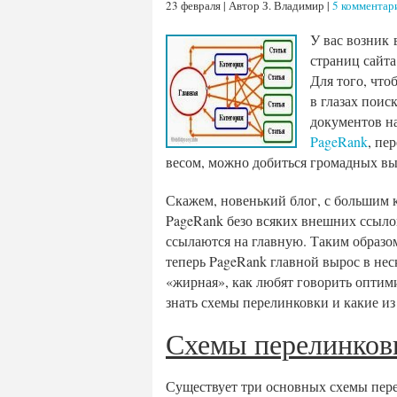
23 февраля | Автор З. Владимир |
5 комментар
У вас возник 
страниц сайта
Для того, что
в глазах поис
документов на
PageRank
, пе
весом, можно добиться громадных в
Скажем, новенький блог, с большим к
PageRank безо всяких внешних ссылок
ссылаются на главную. Таким образом
теперь PageRank главной вырос в неск
«жирная», как любят говорить оптими
знать схемы перелинковки и какие из 
Схемы перелинковк
Существует три основных схемы пере