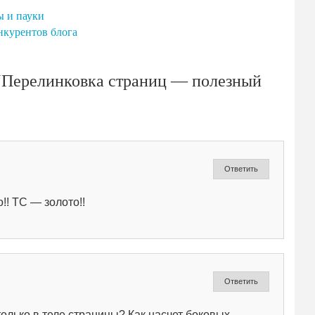
ы и пауки
нкурентов блога
 “Перелинковка страниц — полезный
Ответить
!! ТС — золото!!
Ответить
олько в теле страницы? Как насчет боковых