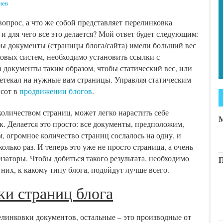
иев
вопрос, а что же собой представляет перелинковка
 и для чего все это делается? Мой ответ будет следующим:
бы документы (страницы блога/сайта) имели больший вес
ковых систем, необходимо установить ссылки с
 документы таким образом, чтобы статический вес, или
ретекал на нужные вам страницы. Управляя статическим
ысот в
продвижении блогов
.
оличеством страниц, может легко нарастить себе
М
. Делается это просто: все документы, предположим,
, огромное количество страниц сослалось на одну, и
олько раз. И теперь это уже не просто страница, а очень
заторы. Чтобы добиться такого результата, необходимо
П
них, к какому типу блога, подойдут лучше всего.
и страниц блога
линковки документов, остальные – это производные от