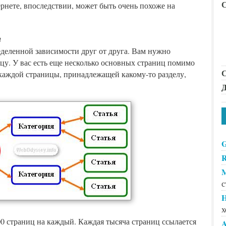
С
ернете, впоследствии, может быть очень похоже на
и
деленной зависимости друг от друга. Вам нужно
цу. У вас есть еще несколько основных страниц помимо
С
 каждой страницы, принадлежащей какому-то разделу,
Д
G
R
M
с
H
х
000 страниц на каждый. Каждая тысяча страниц ссылается
A