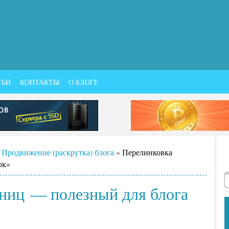
ТЬИ
КОНТАКТЫ
О БЛОГЕ
»
Продвижение (раскрутка) блога
»
Перелинковка
ок»
ниц — полезный для блога