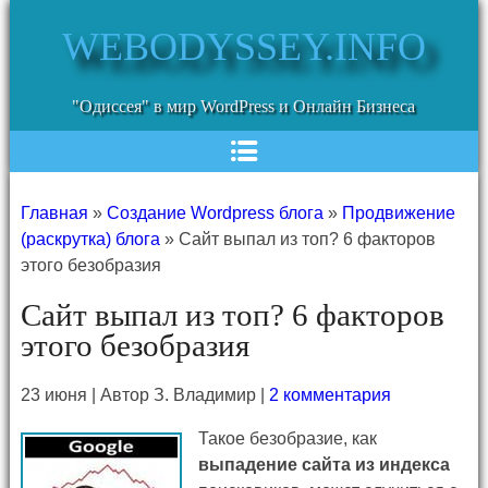
WEBODYSSEY.INFO
"Одиссея" в мир WordPress и Онлайн Бизнеса
Главная
»
Создание Wordpress блога
»
Продвижение
(раскрутка) блога
»
Сайт выпал из топ? 6 факторов
этого безобразия
Сайт выпал из топ? 6 факторов
этого безобразия
23 июня | Автор З. Владимир |
2 комментария
Такое безобразие, как
выпадение сайта из индекса