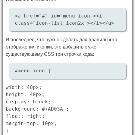
<a href="#" id="menu-icon"><i
class="icon-list icon2x"></i></a>
И последнее, что нужно сделать для правильного
отображения иконки, это добавить к уже
существующему CSS три строчки кода:
#menu-icon {
width: 40px;
height: 40px;
display: block;
background: #7AD03A ;
float: right;
margin-top: 10px;
}