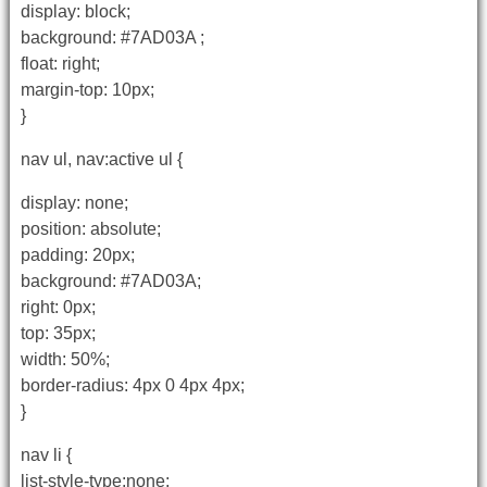
display: block;
background: #7AD03A ;
float: right;
margin-top: 10px;
}
nav ul, nav:active ul {
display: none;
position: absolute;
padding: 20px;
background: #7AD03A;
right: 0px;
top: 35px;
width: 50%;
border-radius: 4px 0 4px 4px;
}
nav li {
list-style-type:none;