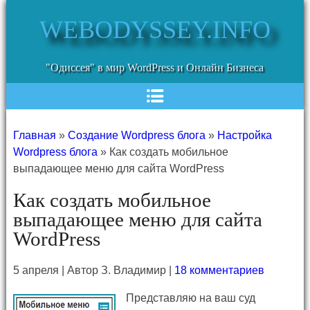
WEBODYSSEY.INFO
"Одиссея" в мир WordPress и Онлайн Бизнеса
Главная
»
Создание Wordpress блога
»
Настройка
Wordpress блога
»
Как создать мобильное
выпадающее меню для сайта WordPress
Как создать мобильное
выпадающее меню для сайта
WordPress
5 апреля | Автор З. Владимир |
18 комментариев
Представляю на ваш суд