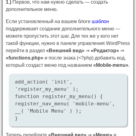
1.)
Первое, что нам нужно сделать — создать
дополнительное меню.
Если установленный на вашем блоге
шаблон
поддерживает создание дополнительного меню —
можете пропустить этот шаг. Для тех же у кого нет
такой функции, нужно в панеле управления WordPress
перейти в раздел
«Внешний вид»
⇒
«Редактор»
⇒
«functions.php»
и после знака (<?php) добавить код,
который создаст меню под названием
«Mobile-menu»
.
add_action( 'init',
'register_my_menu' );
function register_my_menu() {
register_nav_menu( 'mobile-menu',
__( 'Mobile Menu' ) );
}
Теперь перейдите
«Внешний вид»
⇒
«Меню»
и