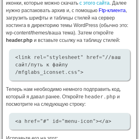
иконки, которые можно скачать
с этого сайта
. Далее
нужно распаковать архив и, с помощью
Ftp-клиента
,
загрузить шрифты и таблицы стилей на сервер
хостинга в директорию темы WordPress (обычно это:
wp-content/themes/ваша тема). Затем откройте
header.php
и вставьте ссылку на таблицу стилей:
<link rel="stylesheet" href="//ваш
сайт/путь к файлу
/mfglabs_iconset.css">
Теперь нам необходимо немного подправить код,
header.php
который я давал ранее. Откройте
и
посмотрите на следующую строку:
<a href="#" id="menu-icon"></a>
Исправьте его на этот: