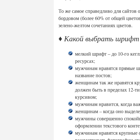
То же самое справедливо для сайтов
бордовом (более 60% от общей цветов
зелено-желтом сочетаниях цветов.
♦ Какой выбрать шрифт 
мелкий шрифт – до 10-го кегл
ресурсах;
мужчинам нравятся прямые шр
название постов;
женщинам так же нравятся кру
должен быть в пределах 12-т
курсивом;
мужчинам нравится, когда ва
женщинам – когда оно выдел
мужчины совершенно спокойн
оформлении текстового конте
мужчинам нравятся крупные 
рассматривать фотографии сре