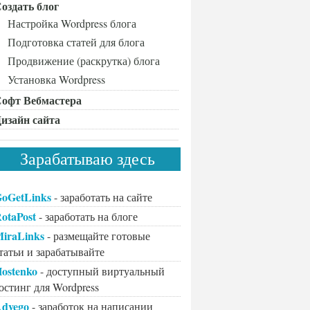
оздать блог
Настройка Wordpress блога
Подготовка статей для блога
Продвижение (раскрутка) блога
Установка Wordpress
офт Вебмастера
изайн сайта
Зарабатываю здесь
oGetLinks
- заработать на сайте
otaPost
- заработать на блоге
iraLinks
- размещайте готовые
татьи и зарабатывайте
ostenko
- доступный виртуальный
остинг для Wordpress
dvego
- заработок на написании