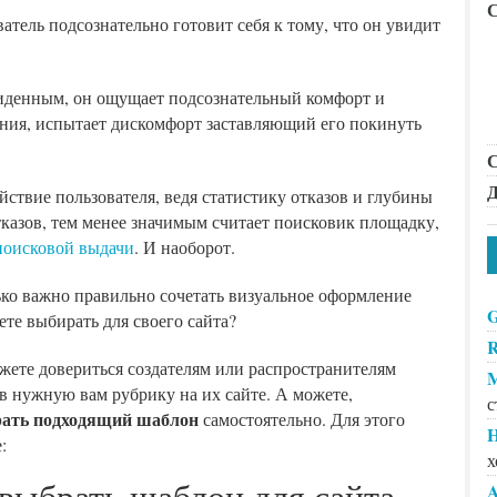
С
атель подсознательно готовит себя к тому, что он увидит
виденным, он ощущает подсознательный комфорт и
дения, испытает дискомфорт заставляющий его покинуть
С
Д
йствие пользователя, ведя статистику отказов и глубины
тказов, тем менее значимым считает поисковик площадку,
поисковой выдачи
. И наоборот.
ько важно правильно сочетать визуальное оформление
G
ете выбирать для своего сайта?
R
жете довериться создателям или распространителям
M
в нужную вам рубрику на их сайте. А можете,
с
ать подходящий шаблон
самостоятельно. Для этого
H
:
х
выбрать шаблон для сайта
A