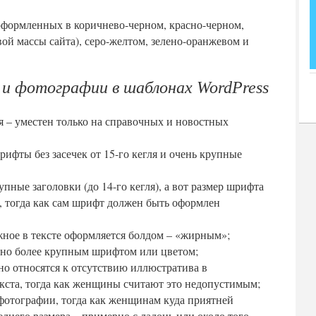
 оформленных в коричнево-черном, красно-черном,
ой массы сайта), серо-желтом, зелено-оранжевом и
и фотографии в шаблонах WordPress
я – уместен только на справочных и новостных
ифты без засечек от 15-го кегля и очень крупные
пные заголовки (до 14-го кегля), а вот размер шрифта
и, тогда как сам шрифт должен быть оформлен
жное в тексте оформляется болдом – «жирным»;
ено более крупным шрифтом или цветом;
о относятся к отсутствию иллюстратива в
кста, тогда как женщины считают это недопустимым;
фотографии, тогда как женщинам куда приятней
днего размера – примерно с ладонь или около того.