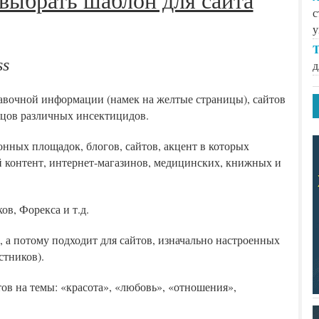
с
у
T
ss
д
авочной информации (намек на желтые страницы), сайтов
цов различных инсектицидов.
нных площадок, блогов, сайтов, акцент в которых
й контент, интернет-магазинов, медицинских, книжных и
ов, Форекса и т.д.
 а потому подходит для сайтов, изначально настроенных
стников).
тов на темы: «красота», «любовь», «отношения»,