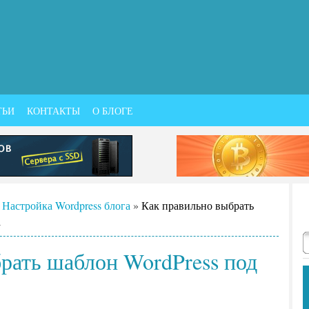
ТЬИ
КОНТАКТЫ
О БЛОГЕ
»
Настройка Wordpress блога
»
Как правильно выбрать
а
рать шаблон WordPress под