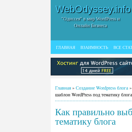
WebOdyssey.info
"Одиссея" в мир WordPress и
Онлайн Бизнеса
ГЛАВНАЯ
ВЗАИМНОСТЬ
ВСЕ СТА
Главная
»
Создание Wordpress блога
шаблон WordPress под тематику блог
Как правильно выб
тематику блога