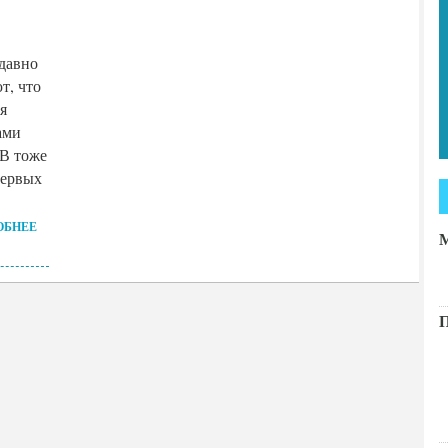
давно
т, что
я
ами
 В тоже
первых
ОБНЕЕ
М
П