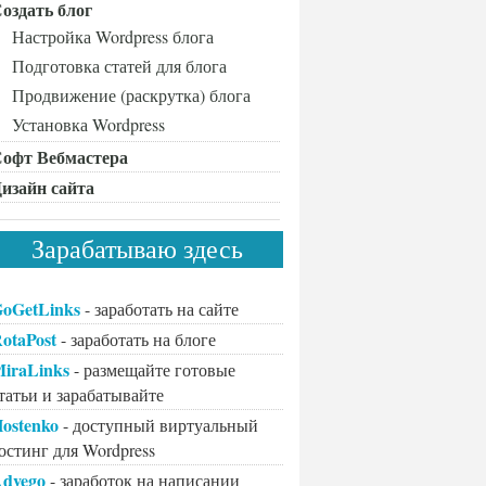
оздать блог
Настройка Wordpress блога
Подготовка статей для блога
Продвижение (раскрутка) блога
Установка Wordpress
офт Вебмастера
изайн сайта
Зарабатываю здесь
oGetLinks
- заработать на сайте
otaPost
- заработать на блоге
iraLinks
- размещайте готовые
татьи и зарабатывайте
ostenko
- доступный виртуальный
остинг для Wordpress
dvego
- заработок на написании