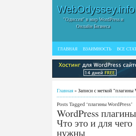
WebOdyssey.info
"Одиссея" в мир WordPress и
Онлайн Бизнеса
ГЛАВНАЯ
ВЗАИМНОСТЬ
ВСЕ СТА
Главная
»
Записи с меткой "плагины 
Posts Tagged ‘плагины WordPress’
WordPress плагины
Что это и для чего
нужны