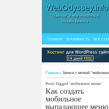
WebOdyssey.info
"Одиссея" в мир WordPress и
Онлайн Бизнеса
ГЛАВНАЯ
ВЗАИМНОСТЬ
ВСЕ СТА
Главная
»
Записи с меткой "мобильн
Posts Tagged ‘мобильное меню’
Как создать
мобильное
выпадающее меню