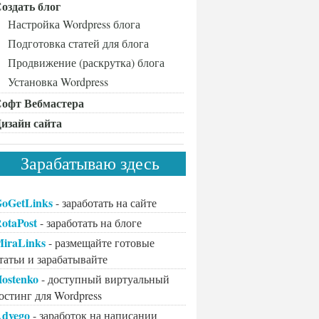
оздать блог
Настройка Wordpress блога
Подготовка статей для блога
Продвижение (раскрутка) блога
Установка Wordpress
офт Вебмастера
изайн сайта
Зарабатываю здесь
oGetLinks
- заработать на сайте
otaPost
- заработать на блоге
iraLinks
- размещайте готовые
татьи и зарабатывайте
ostenko
- доступный виртуальный
остинг для Wordpress
dvego
- заработок на написании