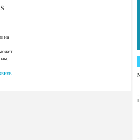
s
s на
 может
рам,
ОБНЕЕ
М
П